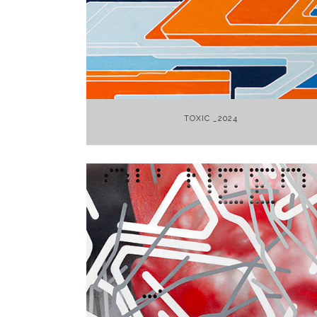
+
TOXIC _2024