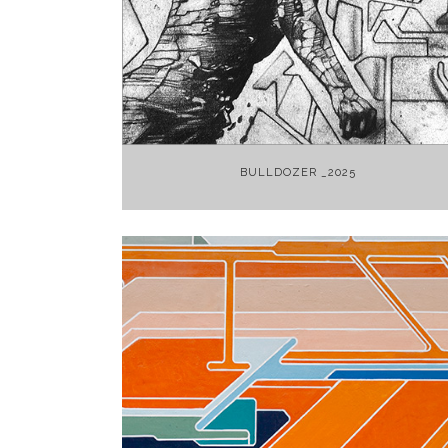
+
BULLDOZER _2025