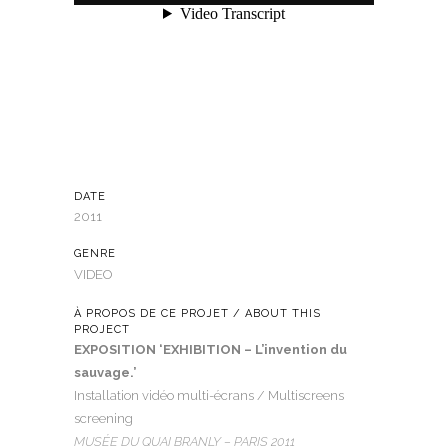
DATE
2011
GENRE
VIDEO
À PROPOS DE CE PROJET / ABOUT THIS
PROJECT
EXPOSITION ‘EXHIBITION – L’invention du
sauvage.’
Installation vidéo multi-écrans / Multiscreens
screening
MUSÉE DU QUAI BRANLY – PARIS 2011