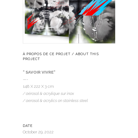
À PROPOS DE CE PROJET / ABOUT THIS
PROJECT
” SAVOIR VIVRE”
—-
148 X 222 X 3 cm
/ aérosol & acrylique sur inox
/ aerosol & acrylics on stainless steel
DATE
October 29, 2022