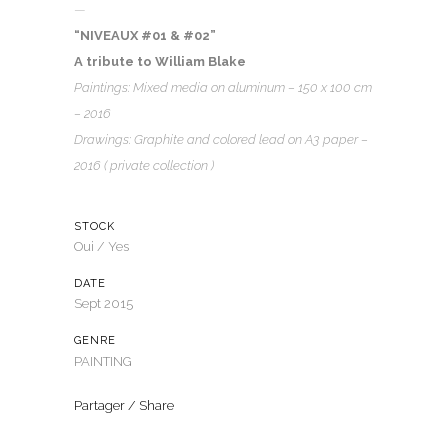
—
“NIVEAUX #01 & #02”
A tribute to William Blake
Paintings: Mixed media on aluminum – 150 x 100 cm
– 2016
Drawings: Graphite and colored lead on A3 paper –
2016 ( private collection )
STOCK
Oui / Yes
DATE
Sept 2015
GENRE
PAINTING
Partager / Share