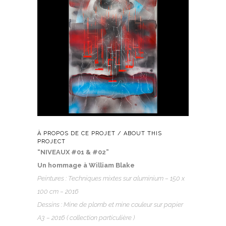
À PROPOS DE CE PROJET / ABOUT THIS
PROJECT
“NIVEAUX #01 & #02”
Un hommage à William Blake
Peintures : Techniques mixtes sur aluminium –
150 x
100 cm – 2016
Dessins : Mine de plomb et mine couleur sur papier
A3
– 2016 ( collection particulière )