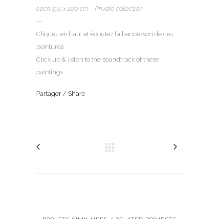
each 150 x 200 cm –
Private collection
—
Cliquez en haut et écoutez la bande-son de ces
peintures
Click up & listen to the soundtrack of these
paintings
Partager / Share