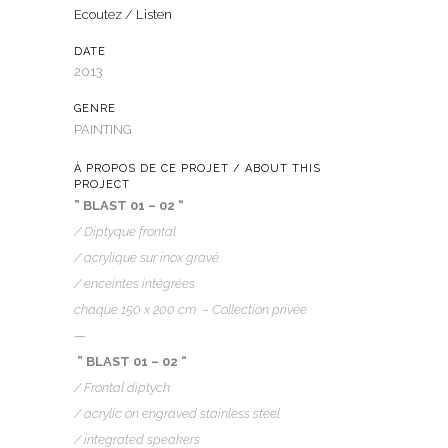
Ecoutez / Listen
DATE
2013
GENRE
PAINTING
À PROPOS DE CE PROJET / ABOUT THIS
PROJECT
” BLAST 01 – 02 “
/ Diptyque frontal
/ acrylique sur inox gravé
/ enceintes intégrées
chaque
150 x 200 cm –
Collection privée
—
” BLAST 01 – 02 “
/ Frontal diptych
/ acrylic on engraved stainless steel
/ integrated speakers